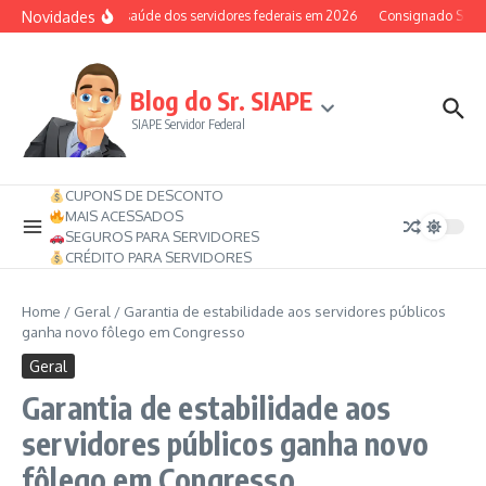
Ir para o conteúdo
Novidades
Auxílio-saúde dos servidores federais em 2026
Consignado SIAPE p
Blog do Sr. SIAPE
SIAPE Servidor Federal
CUPONS DE DESCONTO
MAIS ACESSADOS
SEGUROS PARA SERVIDORES
CRÉDITO PARA SERVIDORES
Home
/
Geral
/
Garantia de estabilidade aos servidores públicos
ganha novo fôlego em Congresso
Geral
Garantia de estabilidade aos
servidores públicos ganha novo
fôlego em Congresso