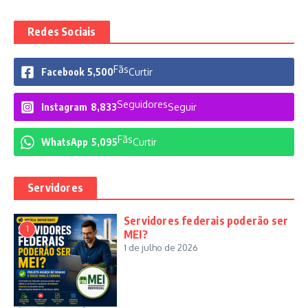
Redes Sociais
Fãs
Facebook
5,500
Curtir
Seguidores
Instagram
8,833
Seguir
Fãs
WhatsApp
5,095
Curtir
Servidores
Servidores federais poderão ser
1
MEI?
1 de julho de 2026