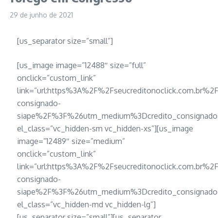
29 de junho de 2021
[us_separator size=”small”]
[us_image image=”12488″ size=”full”
onclick=”custom_link”
link=”url:https%3A%2F%2Fseucreditonoclick.com.br%2F
consignado-
siape%2F%3F%26utm_medium%3Dcredito_consignado_
el_class=”vc_hidden-sm vc_hidden-xs”][us_image
image=”12489″ size=”medium”
onclick=”custom_link”
link=”url:https%3A%2F%2Fseucreditonoclick.com.br%2F
consignado-
siape%2F%3F%26utm_medium%3Dcredito_consignado_
el_class=”vc_hidden-md vc_hidden-lg”]
[us_separator size=”small”][us_separator