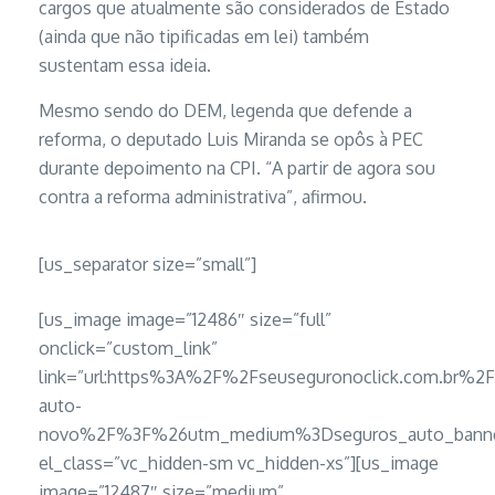
cargos que atualmente são considerados de Estado
(ainda que não tipificadas em lei) também
sustentam essa ideia.
Mesmo sendo do DEM, legenda que defende a
reforma, o deputado Luis Miranda se opôs à PEC
durante depoimento na CPI. “A partir de agora sou
contra a reforma administrativa”, afirmou.
[us_separator size=”small”]
[us_image image=”12486″ size=”full”
onclick=”custom_link”
link=”url:https%3A%2F%2Fseuseguronoclick.com.br%2
auto-
novo%2F%3F%26utm_medium%3Dseguros_auto_banner
el_class=”vc_hidden-sm vc_hidden-xs”][us_image
image=”12487″ size=”medium”