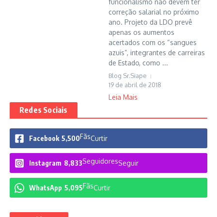
funcionalismo não devem ter
correção salarial no próximo
ano. Projeto da LDO prevê
apenas os aumentos
acertados com os “sangues
azuis”, integrantes de carreiras
de Estado, como ...
Blog Sr.Siape
19 de abril de 2018
Leia Mais
Redes Sociais
Fãs
Facebook
5,500
Curtir
Seguidores
Instagram
8,833
Seguir
Fãs
WhatsApp
5,095
Curtir