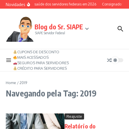
Ir para o conteúdo
Novidades
Auxílio-saúde dos servidores federais em 2026
Consignado SIAPE
Blog do Sr. SIAPE
SIAPE Servidor Federal
CUPONS DE DESCONTO
MAIS ACESSADOS
SEGUROS PARA SERVIDORES
CRÉDITO PARA SERVIDORES
Home
/
2019
Navegando pela Tag: 2019
Reajuste
Relatório do