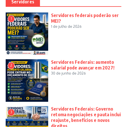
Servidores
Servidores federais poderão ser
1
MEI?
1 de julho de 2026
Servidores Federais: aumento
2
salarial pode avançar em 2027!
30 de junho de 2026
Servidores Federais: Governo
3
retoma negociações e pauta inclui
reajuste, benefícios e novos
direitos