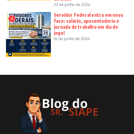
23 de junho de 2026
Servidor Federal entra em nova
4
fase: salário, aposentadoria e
jornada de trabalho em dia de
jogo!
16 de junho de 2026