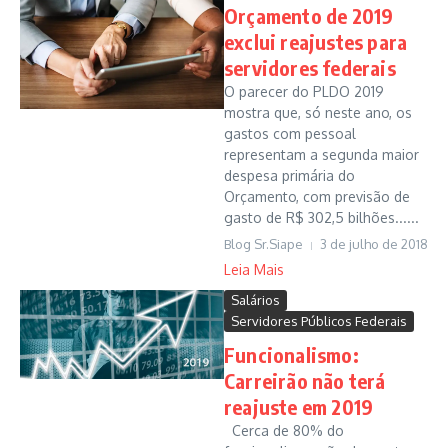
Orçamento de 2019
exclui reajustes para
servidores federais
O parecer do PLDO 2019
mostra que, só neste ano, os
gastos com pessoal
representam a segunda maior
despesa primária do
Orçamento, com previsão de
gasto de R$ 302,5 bilhões......
Blog Sr.Siape
3 de julho de 2018
Leia Mais
Salários
Servidores Públicos Federais
Funcionalismo:
Carreirão não terá
reajuste em 2019
Cerca de 80% do