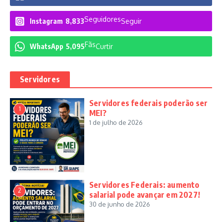
Seguidores
Instagram
8,833
Seguir
Fãs
WhatsApp
5,095
Curtir
Servidores
Servidores federais poderão ser
1
MEI?
1 de julho de 2026
Servidores Federais: aumento
2
salarial pode avançar em 2027!
30 de junho de 2026