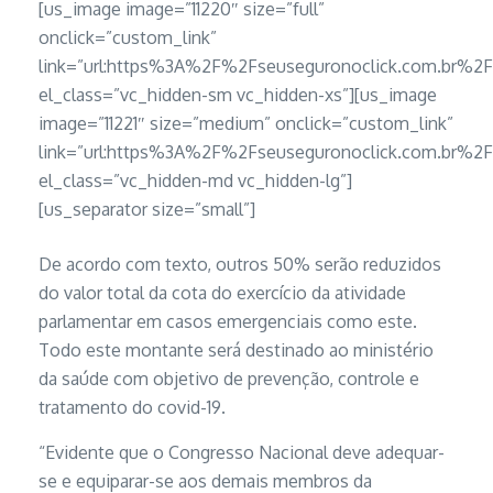
[us_image image=”11220″ size=”full”
onclick=”custom_link”
link=”url:https%3A%2F%2Fseuseguronoclick.com.br
el_class=”vc_hidden-sm vc_hidden-xs”][us_image
image=”11221″ size=”medium” onclick=”custom_link”
link=”url:https%3A%2F%2Fseuseguronoclick.com.br
el_class=”vc_hidden-md vc_hidden-lg”]
[us_separator size=”small”]
De acordo com texto, outros 50% serão reduzidos
do valor total da cota do exercício da atividade
parlamentar em casos emergenciais como este.
Todo este montante será destinado ao ministério
da saúde com objetivo de prevenção, controle e
tratamento do covid-19.
“Evidente que o Congresso Nacional deve adequar-
se e equiparar-se aos demais membros da