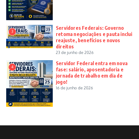
Servidores Federais: Governo
3
retoma negociações e pauta inclui
reajuste, benefícios e novos
direitos
23 de junho de 2026
Servidor Federal entra em nova
4
fase: salário, aposentadoria e
jornada de trabalho em dia de
jogo!
16 de junho de 2026