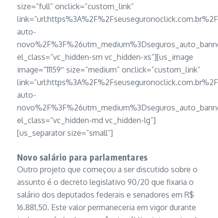
size=”full” onclick=”custom_link”
link=”url:https%3A%2F%2Fseuseguronoclick.com.br%2
auto-
novo%2F%3F%26utm_medium%3Dseguros_auto_banner
el_class=”vc_hidden-sm vc_hidden-xs”][us_image
image=”11159″ size=”medium” onclick=”custom_link”
link=”url:https%3A%2F%2Fseuseguronoclick.com.br%2
auto-
novo%2F%3F%26utm_medium%3Dseguros_auto_banner
el_class=”vc_hidden-md vc_hidden-lg”]
[us_separator size=”small”]
Novo salário para parlamentares
Outro projeto que começou a ser discutido sobre o
assunto é o decreto legislativo 90/20 que fixaria o
salário dos deputados federais e senadores em R$
16.881,50. Este valor permaneceria em vigor durante