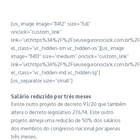
[us_image image=”11412″ size=”full”
onclick=”custom_link”
link=”url:https%3A%2F%2Fseuseguronoclick.com.b
el_class=”vc_hidden-sm vc_hidden-xs”][us_image
image=”11413″ size=”medium” onclick=”custom_link”
link=”url:https%3A%2F%2Fseuseguronoclick.com.b
el_class=”vc_hidden-md vc_hidden-lg”]
[us_separator size=”small”]
Salário reduzido por três meses
Existe outro projeto de decreto 93/20 que também
altera o decreto legislativo 276/14. Este outro
projeto almeja uma redução de 50% dos salários
dos membros do congresso nacional por apenas
três meses.