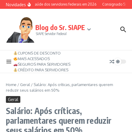
Ir para o conteúdo
Novidades
Auxílio-saúde dos servidores federais em 2026
Consignado SIAPE po
Blog do Sr. SIAPE
SIAPE Servidor Federal
CUPONS DE DESCONTO
MAIS ACESSADOS
SEGUROS PARA SERVIDORES
CRÉDITO PARA SERVIDORES
Home
/
Geral
/
Salário: Após críticas, parlamentares querem
reduzir seus salários em 50%
Geral
Salário: Após críticas,
parlamentares querem reduzir
seus salários em 50%