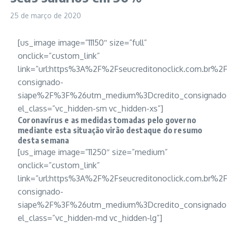
25 de março de 2020
[us_image image=”11150″ size=”full”
onclick=”custom_link”
link=”url:https%3A%2F%2Fseucreditonoclick.com.br%2F
consignado-
siape%2F%3F%26utm_medium%3Dcredito_consignado_
el_class=”vc_hidden-sm vc_hidden-xs”]
Coronavírus e as medidas tomadas pelo governo
mediante esta situação virão destaque do resumo
desta semana
[us_image image=”11250″ size=”medium”
onclick=”custom_link”
link=”url:https%3A%2F%2Fseucreditonoclick.com.br%2F
consignado-
siape%2F%3F%26utm_medium%3Dcredito_consignado_
el_class=”vc_hidden-md vc_hidden-lg”]