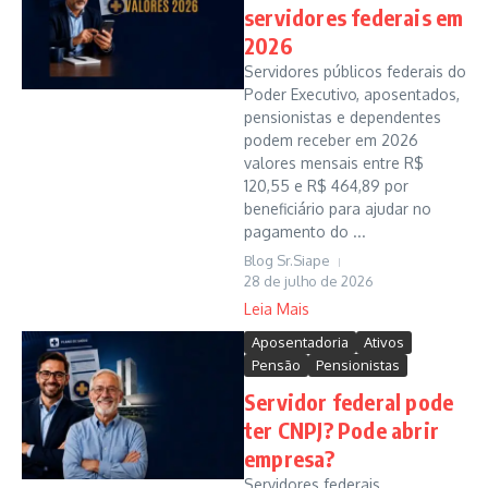
servidores federais em
2026
Servidores públicos federais do
Poder Executivo, aposentados,
pensionistas e dependentes
podem receber em 2026
valores mensais entre R$
120,55 e R$ 464,89 por
beneficiário para ajudar no
pagamento do ...
Blog Sr.Siape
28 de julho de 2026
Leia Mais
Aposentadoria
Ativos
Pensão
Pensionistas
Servidor federal pode
ter CNPJ? Pode abrir
empresa?
Servidores federais,