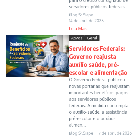
para o crédito consignado de
servidores públicos federais. ...
Blog Sr.Siape
14 de abril de 2026
Leia Mais
Ativos
Geral
Servidores Federais:
Governo reajusta
auxílio saúde, pré-
escolar e alimentação
O Governo Federal publicou
novas portarias que reajustam
importantes benefícios pagos
aos servidores públicos
federais. A medida contempla
o auxílio-saúde, a assistência
pré-escolar e o auxílio-
alimen...
Blog Sr.Siape
7 de abril de 2026