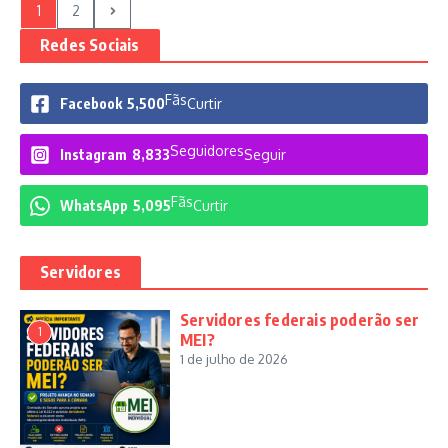
1
2
Redes Sociais
Fãs
Facebook
5,500
Curtir
Seguidores
Instagram
8,833
Seguir
Fãs
WhatsApp
5,095
Curtir
Servidores
Servidores federais poderão ser
1
MEI?
1 de julho de 2026