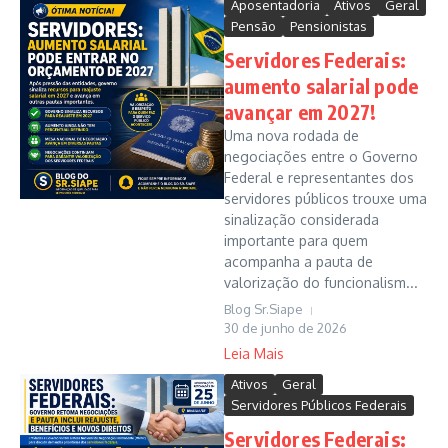
Aposentadoria
Ativos
Geral
Pensão
Pensionistas
Servidores Federais:
aumento salarial pode
avançar em 2027!
Uma nova rodada de
negociações entre o Governo
Federal e representantes dos
servidores públicos trouxe uma
sinalização considerada
importante para quem
acompanha a pauta de
valorização do funcionalism...
Blog Sr.Siape
30 de junho de 2026
Leia Mais
Ativos
Geral
Servidores Públicos Federais
Servidores Federais: