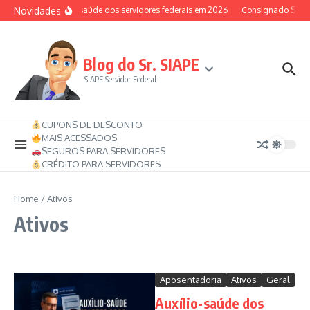
Ir para o conteúdo
Novidades
Auxílio-saúde dos servidores federais em 2026
Consignado SIAPE p
Blog do Sr. SIAPE
SIAPE Servidor Federal
CUPONS DE DESCONTO
MAIS ACESSADOS
SEGUROS PARA SERVIDORES
CRÉDITO PARA SERVIDORES
Home
/
Ativos
Ativos
Aposentadoria
Ativos
Geral
Auxílio-saúde dos