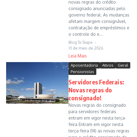
novas regras do crédito
consignado anunciadas pelo
governo federal. As mudanças
afetam margem consignável,
contratação de empréstimos e
o controle do e...
Blog Sr.Siape
13 de maio de 2026
Leia Mais
Aposentadoria
Ativos
Geral
Pensionistas
Servidores Federais:
Novas regras do
consignado!
Novas regras do consignado
para servidores federais
entram em vigor nesta terça-
feira Entram em vigor nesta
terça-feira (14) as novas regras