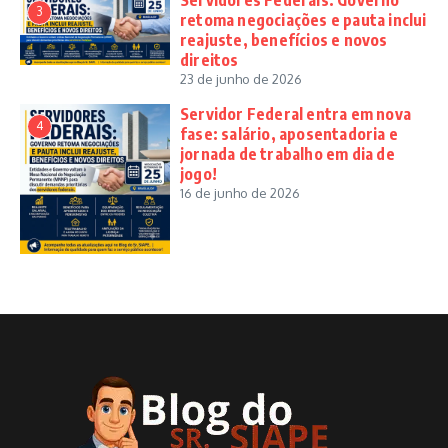
Servidores Federais: Governo
3
retoma negociações e pauta inclui
reajuste, benefícios e novos
direitos
23 de junho de 2026
Servidor Federal entra em nova
4
fase: salário, aposentadoria e
jornada de trabalho em dia de
jogo!
16 de junho de 2026