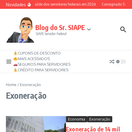
Ir para o conteúdo
Novidades
Auxílio-saúde dos servidores federais em 2026
Consignado SIAPE p
Blog do Sr. SIAPE
SIAPE Servidor Federal
CUPONS DE DESCONTO
MAIS ACESSADOS
SEGUROS PARA SERVIDORES
CRÉDITO PARA SERVIDORES
Home
/
Exoneração
Exoneração
Economia
Exoneração
Exoneração de 14 mil