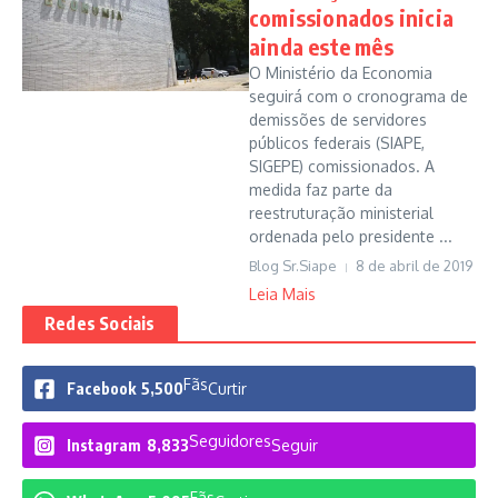
comissionados inicia
ainda este mês
O Ministério da Economia
seguirá com o cronograma de
demissões de servidores
públicos federais (SIAPE,
SIGEPE) comissionados. A
medida faz parte da
reestruturação ministerial
ordenada pelo presidente ...
Blog Sr.Siape
8 de abril de 2019
Leia Mais
Redes Sociais
Fãs
Facebook
5,500
Curtir
Seguidores
Instagram
8,833
Seguir
Fãs