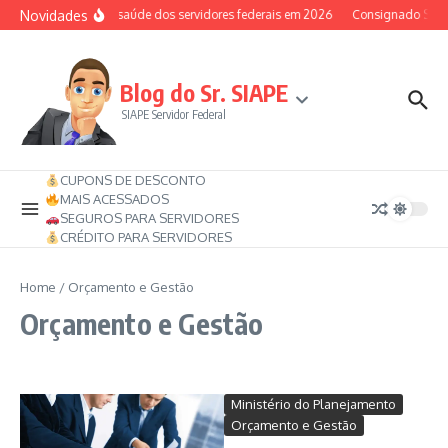
Ir para o conteúdo
Novidades
Auxílio-saúde dos servidores federais em 2026
Consignado SIAPE 
Blog do Sr. SIAPE
SIAPE Servidor Federal
CUPONS DE DESCONTO
MAIS ACESSADOS
SEGUROS PARA SERVIDORES
CRÉDITO PARA SERVIDORES
Home
/
Orçamento e Gestão
Orçamento e Gestão
Ministério do Planejamento
Orçamento e Gestão