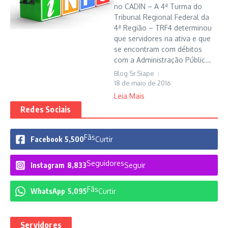
no CADIN – A 4ª Turma do
Tribunal Regional Federal da
4ª Região – TRF4 determinou
que servidores na ativa e que
se encontram com débitos
com a Administração Públic...
Blog Sr.Siape
18 de maio de 2016
Leia Mais
Redes Sociais
Fãs
Facebook
5,500
Curtir
Seguidores
Instagram
8,833
Seguir
Fãs
WhatsApp
5,095
Curtir
Servidores