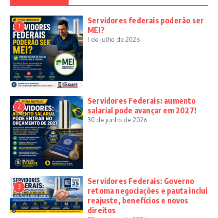
Servidores federais poderão ser
1
MEI?
1 de julho de 2026
Servidores Federais: aumento
2
salarial pode avançar em 2027!
30 de junho de 2026
Servidores Federais: Governo
3
retoma negociações e pauta inclui
reajuste, benefícios e novos
direitos