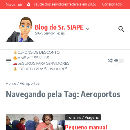
Ir para o conteúdo
Novidades
Auxílio-saúde dos servidores federais em 2026
Consignado SIAPE 
Blog do Sr. SIAPE
SIAPE Servidor Federal
CUPONS DE DESCONTO
MAIS ACESSADOS
SEGUROS PARA SERVIDORES
CRÉDITO PARA SERVIDORES
Home
/
Aeroportos
Navegando pela Tag: Aeroportos
Turismo / Viagens
Pequeno manual