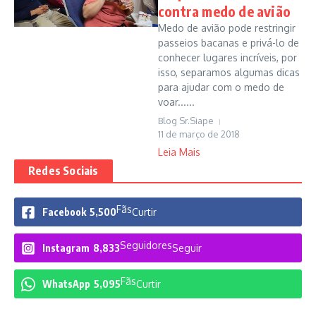
contra medo de avião
Medo de avião pode restringir
passeios bacanas e privá-lo de
conhecer lugares incríveis, por
isso, separamos algumas dicas
para ajudar com o medo de
voar......
Blog Sr.Siape
11 de março de 2018
Leia Mais
Redes Sociais
Fãs
Facebook
5,500
Curtir
Seguidores
Instagram
8,833
Seguir
Fãs
WhatsApp
5,095
Curtir