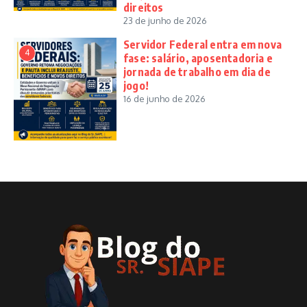
direitos
23 de junho de 2026
Servidor Federal entra em nova
4
fase: salário, aposentadoria e
jornada de trabalho em dia de
jogo!
16 de junho de 2026