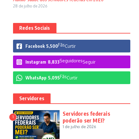
28 de julho de 2026
Redes Sociais
Fãs
Facebook
5,500
Curtir
Seguidores
Instagram
8,833
Seguir
Fãs
WhatsApp
5,095
Curtir
Servidores
Servidores federais
1
poderão ser MEI?
1 de julho de 2026