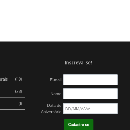
Inscreva-se!
erais
(118)
E-mail
(28)
Nome
(1)
Data de
Aniversário