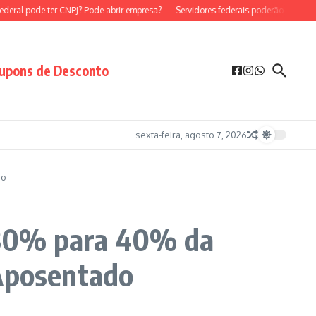
eral pode ter CNPJ? Pode abrir empresa?
Servidores federais poderão ser MEI?
upons de Desconto
sexta-feira, agosto 7, 2026
do
 30% para 40% da
 Aposentado