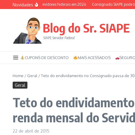
Ir para o conteúdo
Novidades
Auxílio-saúde dos servidores federais em 2026
Consignado SIAPE pode ter 1
Blog do Sr. SIAPE
SIAPE Servidor Federal
CUPONS DE DESCONTO
MAIS ACESSADOS
SEGURO
Home
/
Geral
/
Teto do endividamento no Consignado passa de 30
Geral
Teto do endividamento
renda mensal do Servid
22 de abril de 2015