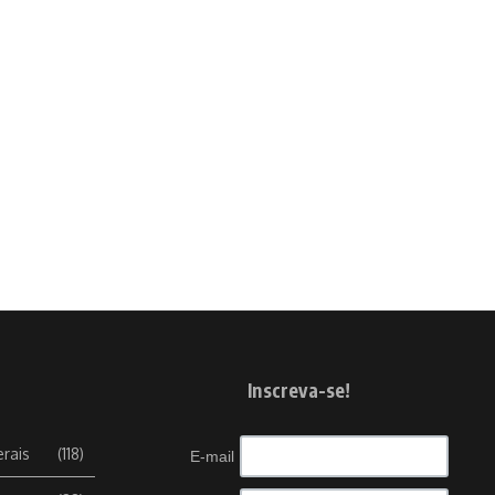
Inscreva-se!
erais
(118)
E-mail