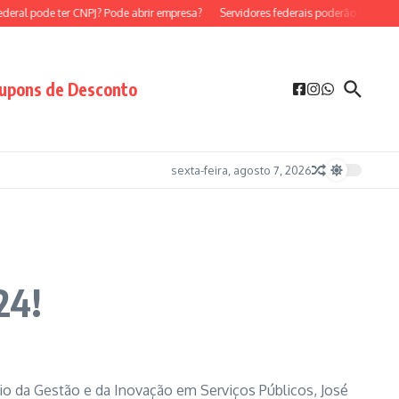
l pode ter CNPJ? Pode abrir empresa?
Servidores federais poderão ser MEI?
S
upons de Desconto
sexta-feira, agosto 7, 2026
24!
rio da Gestão e da Inovação em Serviços Públicos, José