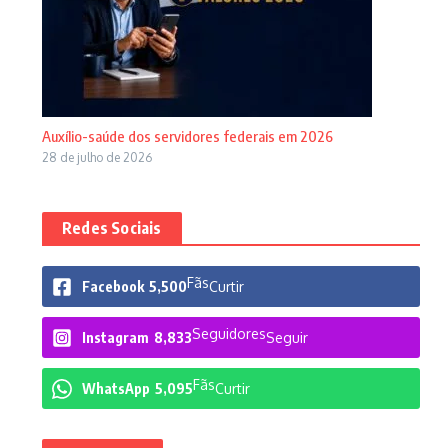
Auxílio-saúde dos servidores federais em 2026
28 de julho de 2026
Redes Sociais
Fãs
Facebook
5,500
Curtir
Seguidores
Instagram
8,833
Seguir
Fãs
WhatsApp
5,095
Curtir