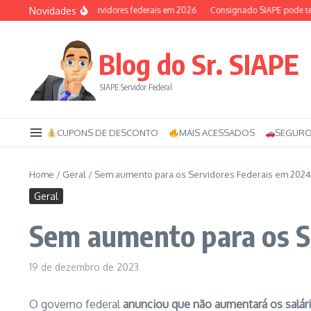
Ir para o conteúdo
Novidades
Auxílio-saúde dos servidores federais em 2026
Consignado SIAPE pode ter 120
Blog do Sr. SIAPE
SIAPE Servidor Federal
CUPONS DE DESCONTO
MAIS ACESSADOS
SEGURO
Home
/
Geral
/
Sem aumento para os Servidores Federais em 2024
Geral
Sem aumento para os S
19 de dezembro de 2023
O governo federal
anunciou que não aumentará os salár