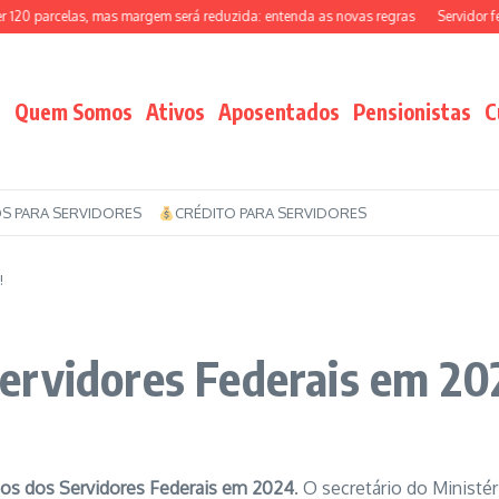
 parcelas, mas margem será reduzida: entenda as novas regras
Servidor federa
Quem Somos
Ativos
Aposentados
Pensionistas
C
S PARA SERVIDORES
CRÉDITO PARA SERVIDORES
!
ervidores Federais em 20
ios dos Servidores Federais em 2024
. O secretário do Ministé