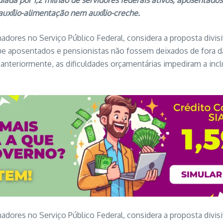
iada por 1,2 milhão de servidores federais ativos, aposentado
uxílio-alimentação nem auxílio-creche.
dores no Serviço Público Federal, considera a proposta divis
e aposentados e pensionistas não fossem deixados de fora das
anteriormente, as dificuldades orçamentárias impediram a inclu
dores no Serviço Público Federal, considera a proposta divis