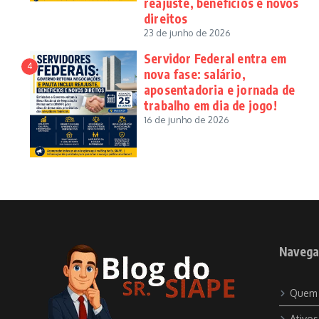
reajuste, benefícios e novos
direitos
23 de junho de 2026
Servidor Federal entra em
4
nova fase: salário,
aposentadoria e jornada de
trabalho em dia de jogo!
16 de junho de 2026
Navega
Quem
Ativos