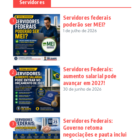
Servidores
Servidores federais
1
poderão ser MEI?
1 de julho de 2026
Servidores Federais:
2
aumento salarial pode
avançar em 2027!
30 de junho de 2026
Servidores Federais:
3
Governo retoma
negociações e pauta inclui