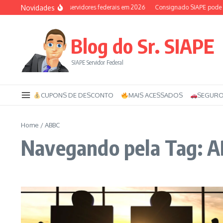
Ir para o conteúdo
Novidades
Auxílio-saúde dos servidores federais em 2026
Consignado SIAPE pode ter 
Blog do Sr. SIAPE
SIAPE Servidor Federal
CUPONS DE DESCONTO
MAIS ACESSADOS
SEGURO
Home
/
ABBC
Navegando pela Tag: 