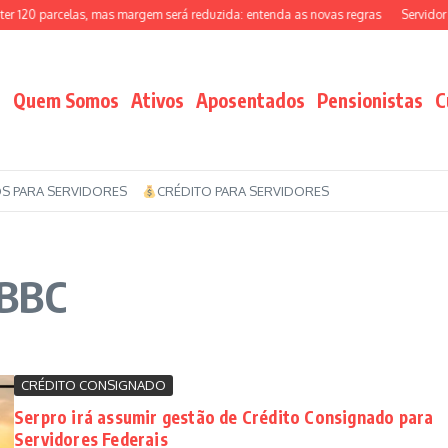
120 parcelas, mas margem será reduzida: entenda as novas regras
Servidor fe
Quem Somos
Ativos
Aposentados
Pensionistas
C
S PARA SERVIDORES
CRÉDITO PARA SERVIDORES
ABBC
CRÉDITO CONSIGNADO
Serpro irá assumir gestão de Crédito Consignado para
Servidores Federais