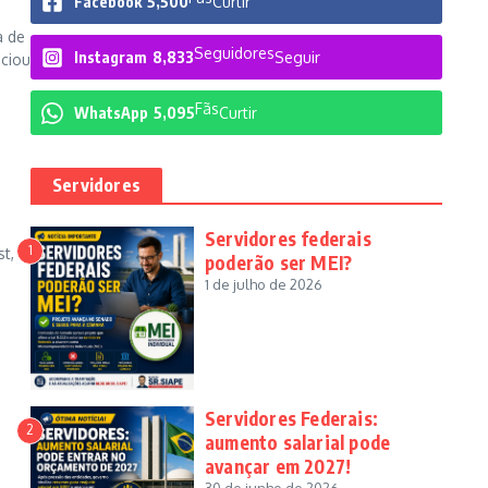
Facebook
5,500
Curtir
a de
Seguidores
Instagram
8,833
Seguir
nciou
Fãs
WhatsApp
5,095
Curtir
Servidores
Servidores federais
1
t, o
poderão ser MEI?
1 de julho de 2026
Servidores Federais:
2
aumento salarial pode
avançar em 2027!