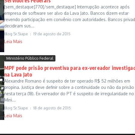
Servidores Federais
[sem_destaque]770[/sem_destaque] Interrupção acontece após
empresa de software ser alvo da Lava Jato. Bancos dizem estar
revendo participação em convênio com autoridades. Bancos priva
decidiram sus...
Blog Sr.Siape
19 de agosto de 2015
Leia Mais
Ministério Público Federal
MPF pede prisão preventiva para ex-vereador investiga
na Lava Jato
Alexandre Romano é suspeito de ter operado R$ 52 milhões em
propina. Justiça deve definir sobre a continuidade ou não da prisão
nesta terça (18). Ex-vereador do PT é suspeito de irregularidade no
Mini...
Blog Sr.Siape
18 de agosto de 2015
Leia Mais