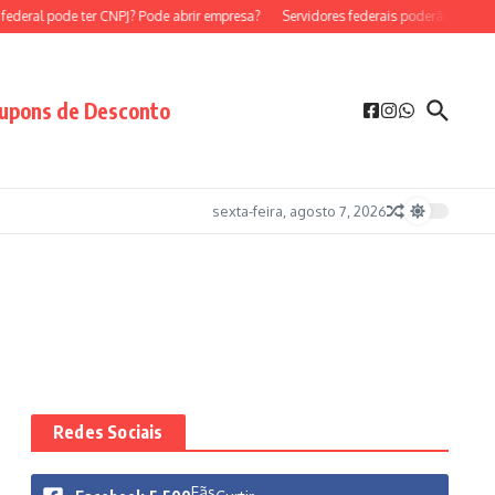
deral pode ter CNPJ? Pode abrir empresa?
Servidores federais poderão ser MEI?
upons de Desconto
sexta-feira, agosto 7, 2026
Redes Sociais
Fãs