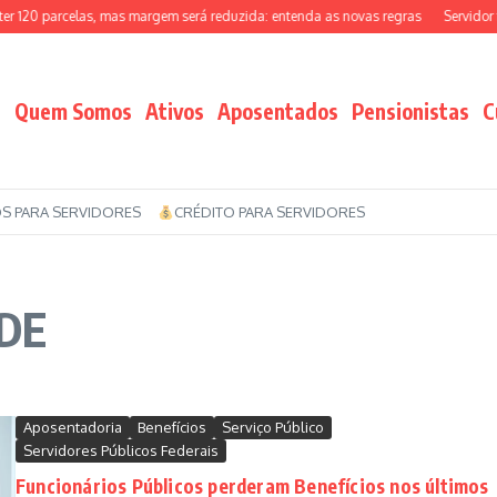
 120 parcelas, mas margem será reduzida: entenda as novas regras
Servidor f
Quem Somos
Ativos
Aposentados
Pensionistas
C
S PARA SERVIDORES
CRÉDITO PARA SERVIDORES
ADE
Aposentadoria
Benefícios
Serviço Público
Servidores Públicos Federais
Funcionários Públicos perderam Benefícios nos últimos