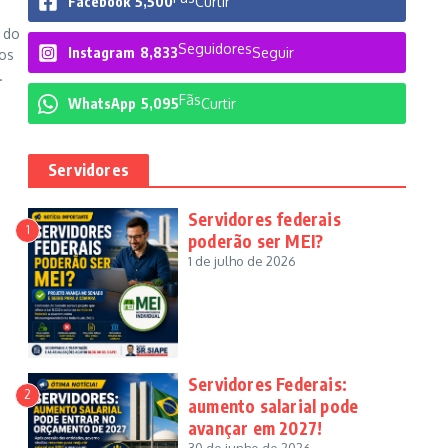
Facebook
5,500
Curtir
s do
Seguidores
Instagram
8,833
Seguir
os
.
Fãs
WhatsApp
5,095
Curtir
Servidores
Servidores federais
1
poderão ser MEI?
1 de julho de 2026
Servidores Federais:
2
aumento salarial pode
avançar em 2027!