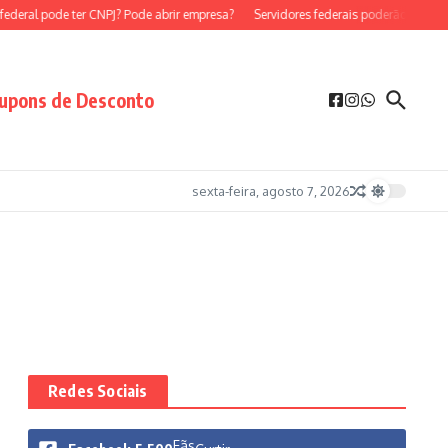
ederal pode ter CNPJ? Pode abrir empresa?
Servidores federais poderão ser MEI?
upons de Desconto
sexta-feira, agosto 7, 2026
Redes Sociais
Fãs