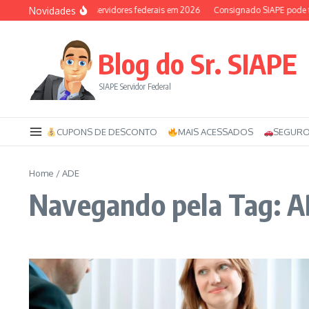
Ir para o conteúdo
Novidades
Auxílio-saúde dos servidores federais em 2026
Consignado SIAPE pode ter
Blog do Sr. SIAPE
SIAPE Servidor Federal
CUPONS DE DESCONTO
MAIS ACESSADOS
SEGURO
Home
/
ADE
Navegando pela Tag: 