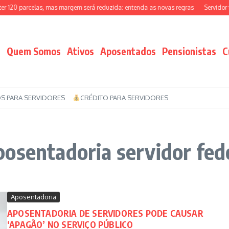
120 parcelas, mas margem será reduzida: entenda as novas regras
Servidor fe
Quem Somos
Ativos
Aposentados
Pensionistas
C
S PARA SERVIDORES
CRÉDITO PARA SERVIDORES
osentadoria servidor fed
Aposentadoria
APOSENTADORIA DE SERVIDORES PODE CAUSAR
‘APAGÃO’ NO SERVIÇO PÚBLICO