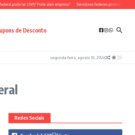
deral pode ter CNPJ? Pode abrir empresa?
Servidores federais poderão ser MEI?
upons de Desconto
segunda-feira, agosto 10, 2026
eral
Redes Sociais
Fãs