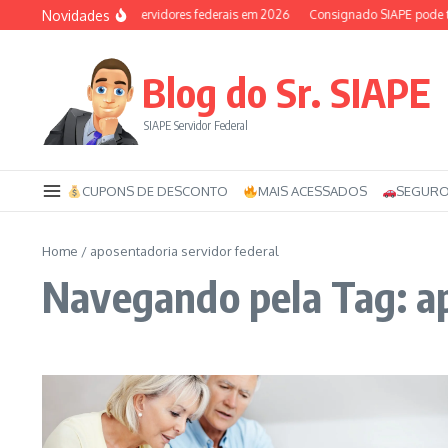
Ir para o conteúdo
Novidades
Auxílio-saúde dos servidores federais em 2026
Consignado SIAPE pode ter 
Blog do Sr. SIAPE
SIAPE Servidor Federal
CUPONS DE DESCONTO
MAIS ACESSADOS
SEGURO
Home
/
aposentadoria servidor federal
Navegando pela Tag: ap