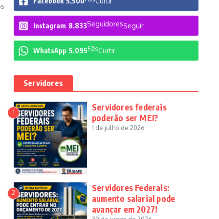
Facebook
5,500
Curtir
os
Seguidores
Instagram
8,833
Seguir
Fãs
WhatsApp
5,095
Curtir
Servidores
Servidores federais
1
poderão ser MEI?
1 de julho de 2026
Servidores Federais:
2
aumento salarial pode
avançar em 2027!