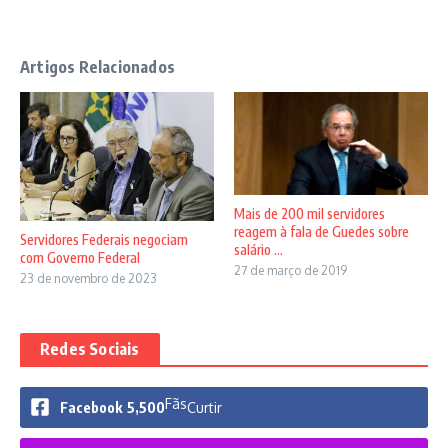
Artigos Relacionados
Mais de 200 mil servidores
reagem à fala de Guedes sobre
Servidores Federais negociam
salário ...
com Governo Federal
27 de março de 2019
23 de novembro de 2023
Redes Sociais
Fãs
Facebook
5,500
Curtir