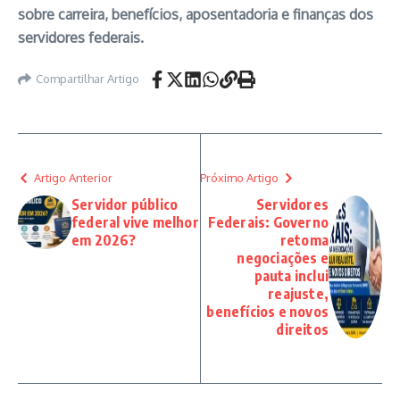
sobre carreira, benefícios, aposentadoria e finanças dos
servidores federais.
Compartilhar Artigo
Artigo Anterior
Próximo Artigo
Servidor público
Servidores
federal vive melhor
Federais: Governo
em 2026?
retoma
negociações e
pauta inclui
reajuste,
benefícios e novos
direitos