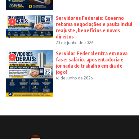
Servidores Federais: Governo
3
retoma negociações e pauta inclui
reajuste, benefícios e novos
direitos
23 de junho de 2026
Servidor Federal entra em nova
4
fase: salário, aposentadoria e
jornada de trabalho em dia de
jogo!
16 de junho de 2026