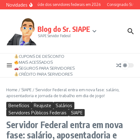
Ir para o conteúdo
Novidades
Auxílio-saúde dos servidores federais em 2026
Consignado SIAPE po
Blog do Sr. SIAPE
SIAPE Servidor Federal
CUPONS DE DESCONTO
MAIS ACESSADOS
SEGUROS PARA SERVIDORES
CRÉDITO PARA SERVIDORES
Home
/
SIAPE
/
Servidor Federal entra em nova fase: salário,
aposentadoria e jornada de trabalho em dia de jogo!
Benefícios
Reajuste
Salários
Servidores Públicos Federais
SIAPE
Servidor Federal entra em nova
fase: salário, aposentadoria e