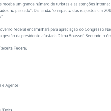
ecebe um grande número de turistas e as atenções internacion
nados no passado”. Diz ainda: “o impacto dos reajustes em 201
s”
overno federal encaminhará para apreciação do Congresso Naci
da gestão da presidente afastada Dilma Roussef: Segundo o órg
 Receita Federal
ta e Agente)
 (Dnit)