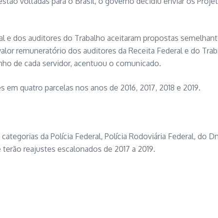
estão voltadas para o Brasil, o governo decidiu enviar os Proj
ral e dos auditores do Trabalho aceitaram propostas semelhante
valor remuneratório dos auditores da Receita Federal e do Tr
nho de cada servidor, acentuou o comunicado.
em quatro parcelas nos anos de 2016, 2017, 2018 e 2019.
egorias da Polícia Federal, Polícia Rodoviária Federal, do Dnit
terão reajustes escalonados de 2017 a 2019.