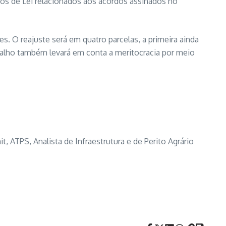
etos de Lei relacionados aos acordos assinados no
s. O reajuste será em quatro parcelas, a primeira ainda
abalho também levará em conta a meritocracia por meio
, ATPS, Analista de Infraestrutura e de Perito Agrário