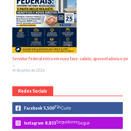
Servidor Federal entra em nova fase: salário, aposentadoria e jor
...
16 de junho de 2026
Redes Sociais
Fãs
Facebook
5,500
Curtir
Seguidores
Instagram
8,833
Seguir