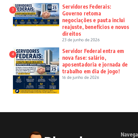
Servidores Federais:
3
Governo retoma
negociações e pauta inclui
reajuste, benefícios e novos
direitos
23 de junho de 2026
Servidor Federal entra em
4
nova fase: salário,
aposentadoria e jornada de
trabalho em dia de jogo!
16 de junho de 2026
Navega