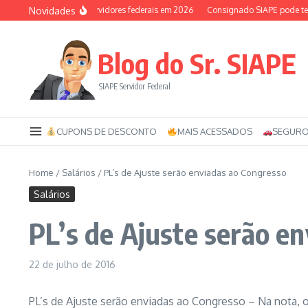
Ir para o conteúdo
Novidades
Auxílio-saúde dos servidores federais em 2026
Consignado SIAPE pode ter 120
Blog do Sr. SIAPE
SIAPE Servidor Federal
CUPONS DE DESCONTO
MAIS ACESSADOS
SEGURO
Home
/
Salários
/
PL’s de Ajuste serão enviadas ao Congresso
Salários
PL’s de Ajuste serão e
22 de julho de 2016
PL’s de Ajuste serão enviadas ao Congresso – Na nota, 