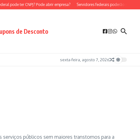
l pode ter CNPJ? Pode abrir empresa?
Servidores federais poderão ser MEI?
S
upons de Desconto
sexta-feira, agosto 7, 2026
s serviços públicos sem maiores transtornos para a