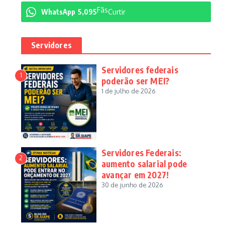
Fãs
WhatsApp
5,095
Curtir
Servidores
Servidores federais
1
poderão ser MEI?
1 de julho de 2026
Servidores Federais:
2
aumento salarial pode
avançar em 2027!
30 de junho de 2026