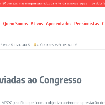
 parcelas, mas margem será reduzida: entenda as novas regras
Servidor federa
Quem Somos
Ativos
Aposentados
Pensionistas
C
S PARA SERVIDORES
CRÉDITO PARA SERVIDORES
nviadas ao Congresso
o MPOG justifica que “com o objetivo aprimorar a prestação do