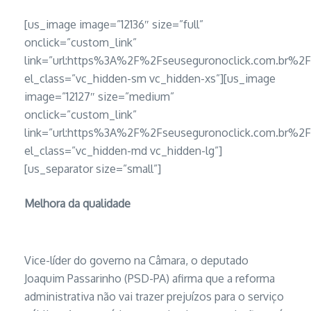
[us_image image=”12136″ size=”full”
onclick=”custom_link”
link=”url:https%3A%2F%2Fseuseguronoclick.com.b
el_class=”vc_hidden-sm vc_hidden-xs”][us_image
image=”12127″ size=”medium”
onclick=”custom_link”
link=”url:https%3A%2F%2Fseuseguronoclick.com.b
el_class=”vc_hidden-md vc_hidden-lg”]
[us_separator size=”small”]
Melhora da qualidade
Vice-líder do governo na Câmara, o deputado
Joaquim Passarinho (PSD-PA) afirma que a reforma
administrativa não vai trazer prejuízos para o serviço