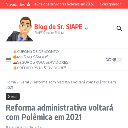
Ir para o conteúdo
Novidades
Auxílio-saúde dos servidores federais em 2026
Consignado SIAPE p
Blog do Sr. SIAPE
SIAPE Servidor Federal
CUPONS DE DESCONTO
MAIS ACESSADOS
SEGUROS PARA SERVIDORES
CRÉDITO PARA SERVIDORES
Home
/
Geral
/
Reforma administrativa voltará com Polêmica em
2021
Geral
Reforma administrativa voltará
com Polêmica em 2021
11 de janeiro de 2021