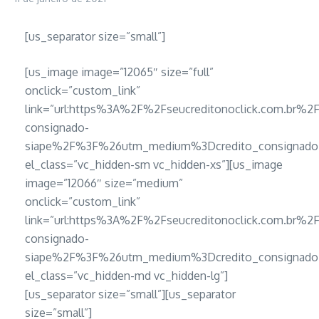
[us_separator size=”small”]
[us_image image=”12065″ size=”full”
onclick=”custom_link”
link=”url:https%3A%2F%2Fseucreditonoclick.com.br%2F
consignado-
siape%2F%3F%26utm_medium%3Dcredito_consignado_
el_class=”vc_hidden-sm vc_hidden-xs”][us_image
image=”12066″ size=”medium”
onclick=”custom_link”
link=”url:https%3A%2F%2Fseucreditonoclick.com.br%2F
consignado-
siape%2F%3F%26utm_medium%3Dcredito_consignado_
el_class=”vc_hidden-md vc_hidden-lg”]
[us_separator size=”small”][us_separator
size=”small”]