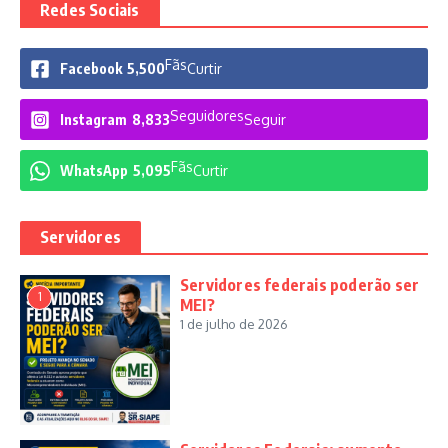
Redes Sociais
Fãs
Facebook
5,500
Curtir
Seguidores
Instagram
8,833
Seguir
Fãs
WhatsApp
5,095
Curtir
Servidores
Servidores federais poderão ser
1
MEI?
1 de julho de 2026