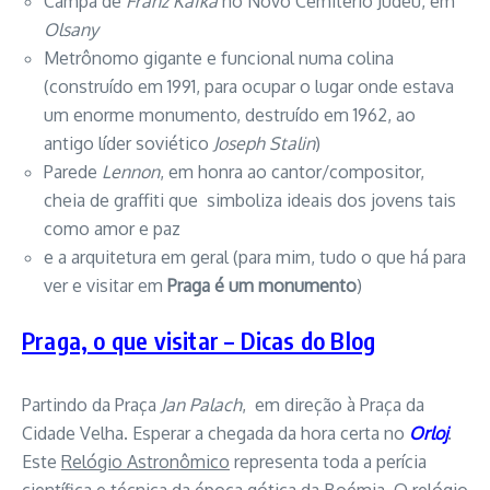
Campa de
Franz Kafka
no Novo Cemitério Judeu, em
Olsany
Metrônomo gigante e funcional numa colina
(construído em 1991, para ocupar o lugar onde estava
um enorme monumento, destruído em 1962, ao
antigo líder soviético
Joseph Stalin
)
Parede
Lennon
, em honra ao cantor/compositor,
cheia de graffiti que simboliza ideais dos jovens tais
como amor e paz
e a arquitetura em geral (para mim, tudo o que há para
ver e visitar em
Praga é um monumento
)
Praga, o que visitar – Dicas do Blog
Partindo da Praça
Jan Palach
, em direção à Praça da
Cidade Velha. Esperar a chegada da hora certa no
Orloj
.
Este
Relógio Astronômico
representa toda a perícia