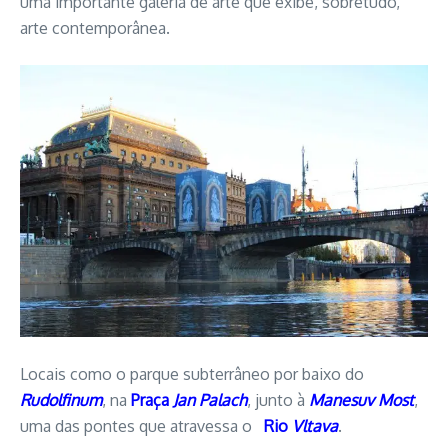
uma importante galeria de arte que exibe, sobretudo,
arte contemporânea.
Locais como o parque subterrâneo por baixo do
Rudolfinum
, na
Praça
Jan Palach
, junto à
Manesuv Most
,
uma das pontes que atravessa o
Rio
Vltava
.