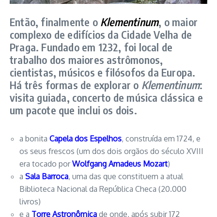
Então, finalmente o
Klementinum
, o maior
complexo de edifícios da Cidade Velha de
Praga. Fundado em 1232, foi local de
trabalho dos maiores astrômonos,
cientistas, músicos e filósofos da Europa.
Há três formas de explorar o
Klementinum
:
visita guiada, concerto de música clássica e
um pacote que inclui os dois.
a bonita
Capela dos Espelhos
, construída em 1724, e
os seus frescos (um dos dois orgãos do século XVIII
era tocado por
Wolfgang Amadeus Mozart
)
a
Sala Barroca
, uma das que constituem a atual
Biblioteca Nacional da República Checa (20.000
livros)
e a
Torre Astronômica
de onde, após subir 172