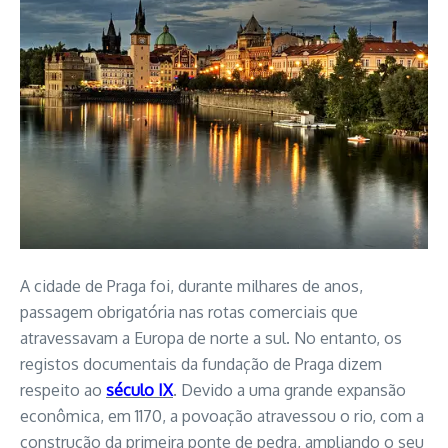
A cidade de Praga foi, durante milhares de anos,
passagem obrigatória nas rotas comerciais que
atravessavam a Europa de norte a sul. No entanto, os
registos documentais da fundação de Praga dizem
respeito ao
século IX
. Devido a uma grande expansão
econômica, em 1170, a povoação atravessou o rio, com a
construção da primeira ponte de pedra, ampliando o seu