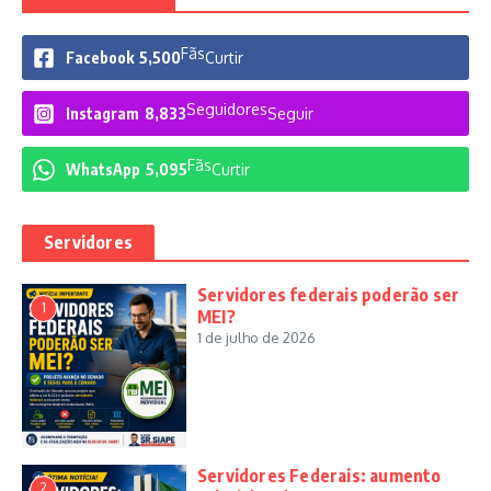
Fãs
Facebook
5,500
Curtir
Seguidores
Instagram
8,833
Seguir
Fãs
WhatsApp
5,095
Curtir
Servidores
Servidores federais poderão ser
1
MEI?
1 de julho de 2026
Servidores Federais: aumento
2