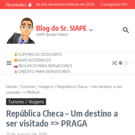
Ir para o conteúdo
Novidades
Auxílio-saúde dos servidores federais em 2026
Consignado SIAPE pode 
Blog do Sr. SIAPE
SIAPE Servidor Federal
CUPONS DE DESCONTO
MAIS ACESSADOS
SEGUROS PARA SERVIDORES
CRÉDITO PARA SERVIDORES
Home
/
Turismo / Viagens
/
República Checa – Um destino a ser
visitado => PRAGA
Turismo / Viagens
República Checa – Um destino a
ser visitado => PRAGA
21 de agosto de 2015