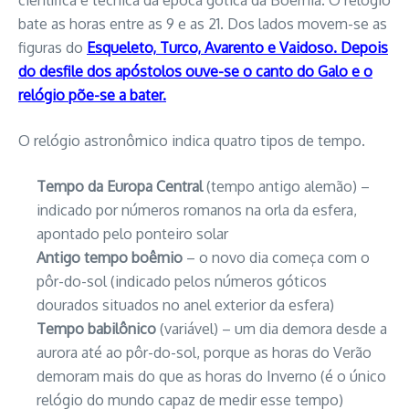
científica e técnica da época gótica da Boémia. O relógio
bate as horas entre as 9 e as 21. Dos lados movem-se as
figuras do
Esqueleto, Turco, Avarento e Vaidoso. Depois
do desfile dos apóstolos ouve-se o canto do Galo e o
relógio põe-se a bater.
O relógio astronômico indica quatro tipos de tempo.
Tempo da Europa Central
(tempo antigo alemão) –
indicado por números romanos na orla da esfera,
apontado pelo ponteiro solar
Antigo tempo boêmio
– o novo dia começa com o
pôr-do-sol (indicado pelos números góticos
dourados situados no anel exterior da esfera)
Tempo babilônico
(variável) – um dia demora desde a
aurora até ao pôr-do-sol, porque as horas do Verão
demoram mais do que as horas do Inverno (é o único
relógio do mundo capaz de medir esse tempo)