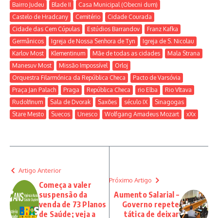
Bairro Judeu
Blade II
Casa Municipal (Obecni dum)
Castelo de Hradcany
Cemitério
Cidade Courada
Cidade das Cem Cúpulas
Estúdios Barrandov
Franz Kafka
Germânicos
Igreja de Nossa Senhora de Tyn
Igreja de S. Nicolau
Karlov Most
Klementinum
Mãe de todas as cidades
Mala Strana
Manesuv Most
Missão Impossível
Orloj
Orquestra Filarmónica da República Checa
Pacto de Varsóvia
Praça Jan Palach
Praga
República Checa
rio Elba
Rio Vltava
Rudolfinum
Sala de Dvorak
Saxões
século IX
Sinagogas
Stare Mesto
Suecos
Unesco
Wolfgang Amadeus Mozart
xXx
Artigo Anterior
Próximo Artigo
Começa a valer
suspensão da
Aumento Salarial –
venda de 73 Planos
Governo repete
de Saúde; veja a
tática de deixar