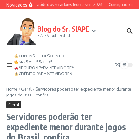
Ir para o conteúdo
Novidades
Auxílio-saúde dos servidores federais em 2026
Consignado SIAPE 
Blog do Sr. SIAPE
SIAPE Servidor Federal
CUPONS DE DESCONTO
MAIS ACESSADOS
SEGUROS PARA SERVIDORES
CRÉDITO PARA SERVIDORES
Home
/
Geral
/
Servidores poderão ter expediente menor durante
jogos do Brasil, confira
Geral
Servidores poderão ter
expediente menor durante jogos
do Brasil, confira