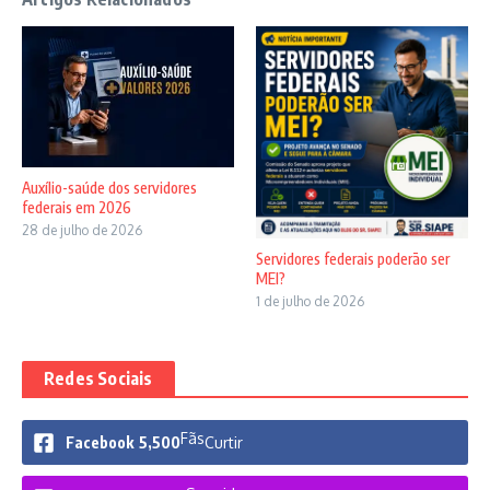
Auxílio-saúde dos servidores
federais em 2026
28 de julho de 2026
Servidores federais poderão ser
MEI?
1 de julho de 2026
Redes Sociais
Fãs
Facebook
5,500
Curtir