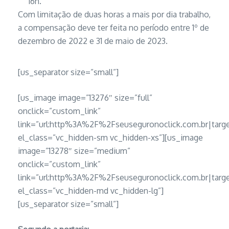
16h.
Com limitação de duas horas a mais por dia trabalho,
a compensação deve ter feita no período entre 1º de
dezembro de 2022 e 31 de maio de 2023.
[us_separator size=”small”]
[us_image image=”13276″ size=”full”
onclick=”custom_link”
link=”url:http%3A%2F%2Fseuseguronoclick.com.br|targe
el_class=”vc_hidden-sm vc_hidden-xs”][us_image
image=”13278″ size=”medium”
onclick=”custom_link”
link=”url:http%3A%2F%2Fseuseguronoclick.com.br|targe
el_class=”vc_hidden-md vc_hidden-lg”]
[us_separator size=”small”]