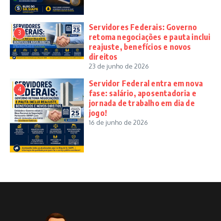
Servidores Federais: Governo
3
retoma negociações e pauta inclui
reajuste, benefícios e novos
direitos
23 de junho de 2026
Servidor Federal entra em nova
4
fase: salário, aposentadoria e
jornada de trabalho em dia de
jogo!
16 de junho de 2026