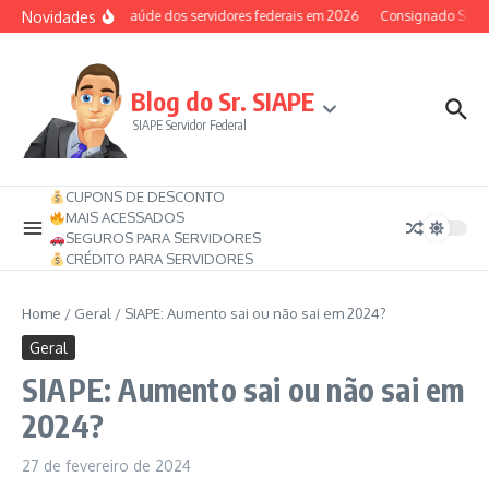
Ir para o conteúdo
Novidades
Auxílio-saúde dos servidores federais em 2026
Consignado SIAPE p
Blog do Sr. SIAPE
SIAPE Servidor Federal
CUPONS DE DESCONTO
MAIS ACESSADOS
SEGUROS PARA SERVIDORES
CRÉDITO PARA SERVIDORES
Home
/
Geral
/
SIAPE: Aumento sai ou não sai em 2024?
Geral
SIAPE: Aumento sai ou não sai em
2024?
27 de fevereiro de 2024