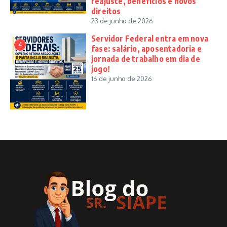
reajuste, benefícios e novos
direitos
23 de junho de 2026
Servidor Federal entra em nova
4
fase: salário, aposentadoria e
jornada de trabalho em dia de
jogo!
16 de junho de 2026