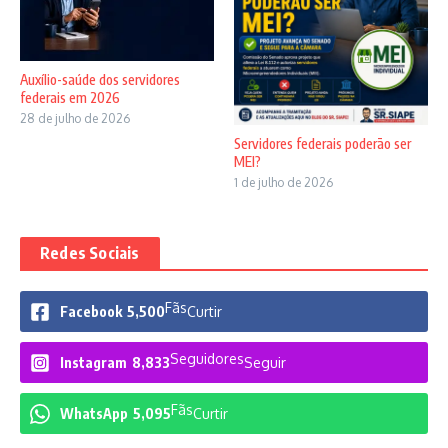
Auxílio-saúde dos servidores
federais em 2026
28 de julho de 2026
Servidores federais poderão ser
MEI?
1 de julho de 2026
Redes Sociais
Fãs
Facebook
5,500
Curtir
Seguidores
Instagram
8,833
Seguir
Fãs
WhatsApp
5,095
Curtir