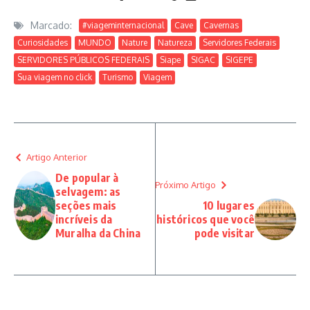
Marcado:
#viageminternacional
Cave
Cavernas
Curiosidades
MUNDO
Nature
Natureza
Servidores Federais
SERVIDORES PÚBLICOS FEDERAIS
Siape
SIGAC
SIGEPE
Sua viagem no click
Turismo
Viagem
Artigo Anterior
De popular à
Próximo Artigo
selvagem: as
seções mais
10 lugares
incríveis da
históricos que você
Muralha da China
pode visitar