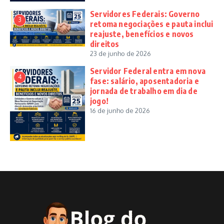
Servidores Federais: Governo
3
retoma negociações e pauta inclui
reajuste, benefícios e novos
direitos
23 de junho de 2026
Servidor Federal entra em nova
4
fase: salário, aposentadoria e
jornada de trabalho em dia de
jogo!
16 de junho de 2026