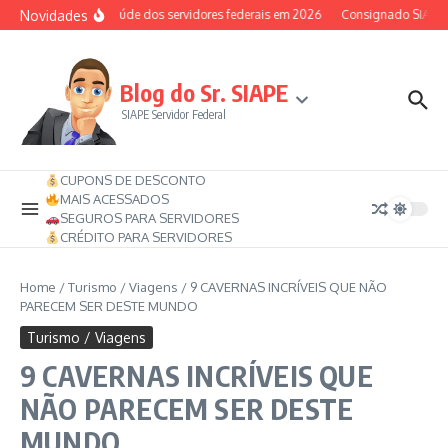
Ir para o conteúdo
Novidades
Auxílio-saúde dos servidores federais em 2026
Consignado SIAPE pod
Blog do Sr. SIAPE
SIAPE Servidor Federal
CUPONS DE DESCONTO
MAIS ACESSADOS
SEGUROS PARA SERVIDORES
CRÉDITO PARA SERVIDORES
Home
/
Turismo / Viagens
/
9 CAVERNAS INCRÍVEIS QUE NÃO
PARECEM SER DESTE MUNDO
Turismo / Viagens
9 CAVERNAS INCRÍVEIS QUE
NÃO PARECEM SER DESTE
MUNDO