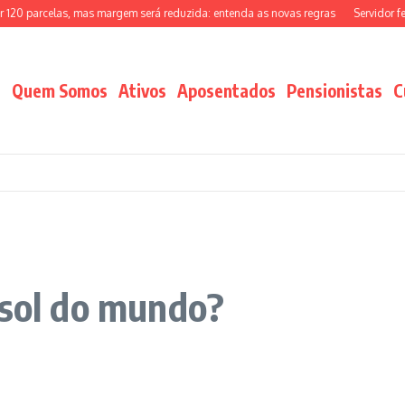
celas, mas margem será reduzida: entenda as novas regras
Servidor federal p
Quem Somos
Ativos
Aposentados
Pensionistas
C
 sol do mundo?