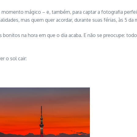
 um momento mágico – e, também, para captar a fotografia perfei
lidades, mas quem quer acordar, durante suas férias, às 5 da 
s bonitos na hora em que o dia acaba. E não se preocupe: to
r o sol cair: