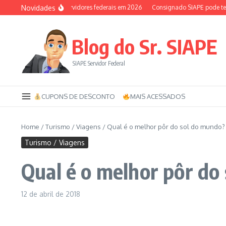
Ir para o conteúdo
Novidades
ílio-saúde dos servidores federais em 2026
Consignado SIAPE pode ter 120 par
Blog do Sr. SIAPE
SIAPE Servidor Federal
CUPONS DE DESCONTO
MAIS ACESSADOS
Home
/
Turismo / Viagens
/
Qual é o melhor pôr do sol do mundo?
Turismo / Viagens
Qual é o melhor pôr do
12 de abril de 2018