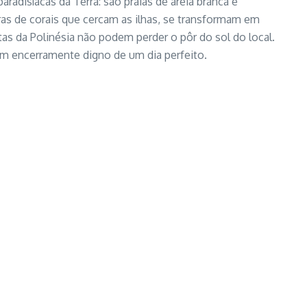
aradisíacas da Terra: são praias de areia branca e
ras de corais que cercam as ilhas, se transformam em
as da Polinésia não podem perder o pôr do sol do local.
m encerramente digno de um dia perfeito.