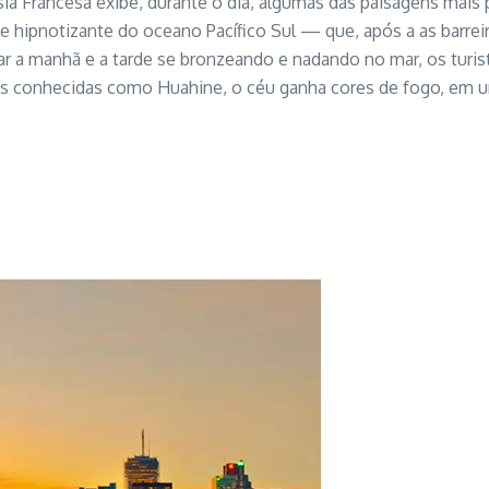
sia Francesa exibe, durante o dia, algumas das paisagens mais p
e hipnotizante do oceano Pacífico Sul — que, após a as barrei
ar a manhã e a tarde se bronzeando e nadando no mar, os turist
nos conhecidas como Huahine, o céu ganha cores de fogo, em u