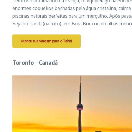
Território ultramarino da França, o arquipélago da Poliné
enormes coqueiros banhadas pela água cristalina, calma 
piscinas naturais perfeitas para um mergulho. Após pass
Seja no Tahiti (na foto), em Bora Bora ou em ilhas me
Monte sua viagem para o Tahiti
Toronto – Canadá