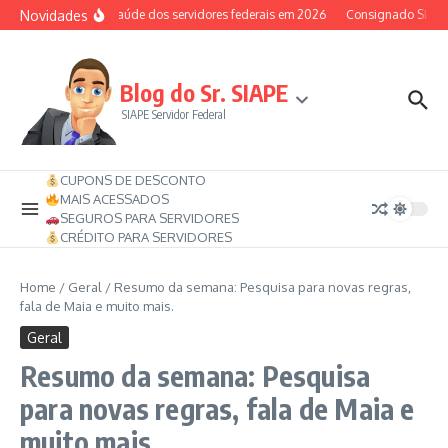
Ir para o conteúdo
Novidades
Auxílio-saúde dos servidores federais em 2026
Consignado SIAPE p
Blog do Sr. SIAPE
SIAPE Servidor Federal
CUPONS DE DESCONTO
MAIS ACESSADOS
SEGUROS PARA SERVIDORES
CRÉDITO PARA SERVIDORES
Home
/
Geral
/
Resumo da semana: Pesquisa para novas regras,
fala de Maia e muito mais.
Geral
Resumo da semana: Pesquisa
para novas regras, fala de Maia e
muito mais.