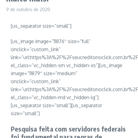
9 de outubro de 2020
[us_separator size=”small”]
[us_image image=”11876″ size=”full”
onclick=”custom_link”
link=”url:https%3A%2F%2Fseucreditonoclick.com.b
el_class=”vc_hidden-sm vc_hidden-xs”][us_image
image=”11879″ size=”medium”
onclick=”custom_link”
link=”url:https%3A%2F%2Fseucreditonoclick.com.b
el_class=”vc_hidden-md vc_hidden-lg”]
[us_separator size=”small”][us_separator
size=”small”]
Pesquisa feita com servidores federais
foi fundamental para regras de