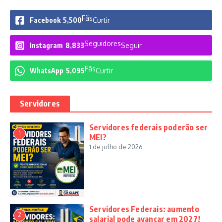
Fãs
Facebook
5,500
Curtir
Seguidores
Instagram
8,833
Seguir
Fãs
WhatsApp
5,095
Curtir
Servidores
Servidores federais poderão ser
1
MEI?
1 de julho de 2026
Servidores Federais: aumento
2
salarial pode avançar em 2027!