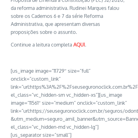
Proposta de Emenda à Constituição (PEC) 32/2020,
da reforma administrativa. Rudinei Marques falou
sobre os Cadernos 6 e 7 da série Reforma
Administrativa, que apresentam diversas
proposições sobre o assunto.
Continue a leitura completa
AQUI
.
[us_image image=”11729″ size=”full”
onclick=”custom_link”
link=”url:https%3A%2F%2Fseuseguronoclick.com.br
el_class=”vc_hidden-sm vc_hidden-xs”][us_image
image=”11561″ size=”medium” onclick=”custom_link”
link=”url:https://seuseguronoclick.com.br/seguros/odon
&utm_medium=seguro_amil_banner&utm_source=Banner
el_class=”vc_hidden-md vc_hidden-lg”]
[us_separator size=”small”]