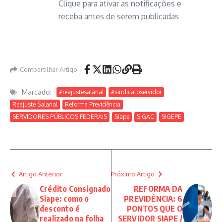
Clique para ativar as notificações e
receba antes de serem publicadas
Compartilhar Artigo
Marcado:
#reajustesalarial
#sindicatoservidor
Reajuste Salarial
Reforma Previdência
SERVIDORES PÚBLICOS FEDERAIS
Siape
SIGAC
SIGEPE
Artigo Anterior
Próximo Artigo
Crédito Consignado
REFORMA DA
Siape: como o
PREVIDÊNCIA: 6
desconto é
PONTOS QUE O
realizado na folha
SERVIDOR SIAPE /