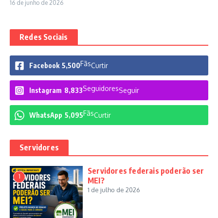
16 de junho de 2026
Redes Sociais
Fãs
Facebook
5,500
Curtir
Seguidores
Instagram
8,833
Seguir
Fãs
WhatsApp
5,095
Curtir
Servidores
Servidores federais poderão ser
1
MEI?
1 de julho de 2026