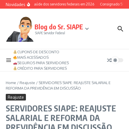
Ir para o conteúdo
Novidades
Auxílio-saúde dos servidores federais em 2026
Consignado SIAPE p
Blog do Sr. SIAPE
SIAPE Servidor Federal
CUPONS DE DESCONTO
MAIS ACESSADOS
SEGUROS PARA SERVIDORES
CRÉDITO PARA SERVIDORES
Home
/
Reajuste
/
SERVIDORES SIAPE: REAJUSTE SALARIAL E
REFORMA DA PREVIDÊNCIA EM DISCUSSÃO
Reajuste
SERVIDORES SIAPE: REAJUSTE
SALARIAL E REFORMA DA
PREVIDÊNCIA EM DISCUSSÃO