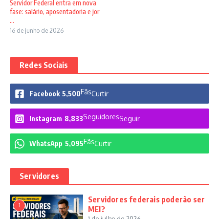
Servidor Federal entra em nova
fase: salário, aposentadoria e jor
...
16 de junho de 2026
Redes Sociais
Fãs
Facebook
5,500
Curtir
Seguidores
Instagram
8,833
Seguir
Fãs
WhatsApp
5,095
Curtir
Servidores
Servidores federais poderão ser
1
MEI?
1 de julho de 2026