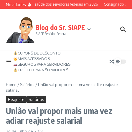
Ir para o conteúdo
Novidades
Auxílio-saúde dos servidores federais em 2026
Consignado SIAPE 
Blog do Sr. SIAPE
SIAPE Servidor Federal
CUPONS DE DESCONTO
MAIS ACESSADOS
SEGUROS PARA SERVIDORES
CRÉDITO PARA SERVIDORES
Home
/
Salários
/
União vai propor mais uma vez adiar reajuste
salarial
Reajuste
Salários
União vai propor mais uma vez
adiar reajuste salarial
24 de julho de 2018