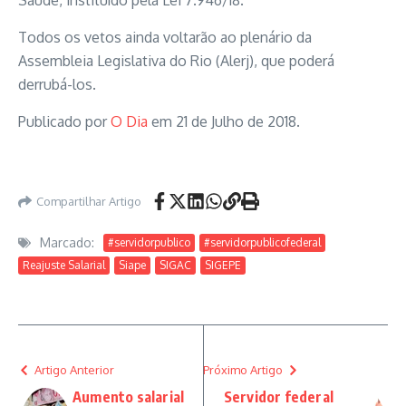
Saúde, instituído pela Lei 7.946/18.
Todos os vetos ainda voltarão ao plenário da
Assembleia Legislativa do Rio (Alerj), que poderá
derrubá-los.
Publicado por
O Dia
em 21 de Julho de 2018.
Adiar, Adiar, Adiar
Compartilhar Artigo
Marcado:
#servidorpublico
#servidorpublicofederal
Reajuste Salarial
Siape
SIGAC
SIGEPE
Artigo Anterior
Próximo Artigo
Aumento salarial
Servidor federal