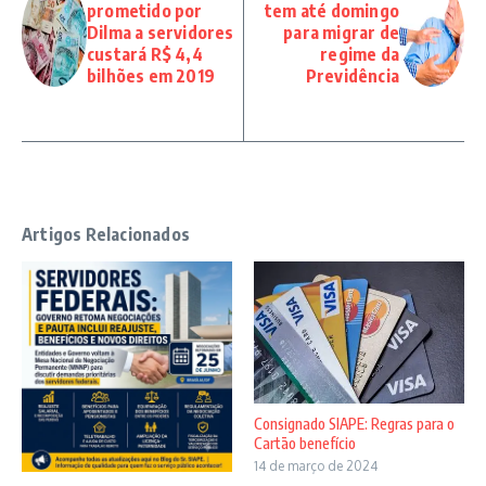
prometido por
tem até domingo
Dilma a servidores
para migrar de
custará R$ 4,4
regime da
bilhões em 2019
Previdência
Artigos Relacionados
Consignado SIAPE: Regras para o
Cartão benefício
14 de março de 2024