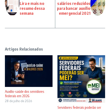
Lira e mais no
salários reduzidos
resumo dessa
para bancar auxílio
semana
emergencial 2021
Artigos Relacionados
Auxílio-saúde dos servidores
federais em 2026
28 de julho de 2026
Servidores federais poderão ser