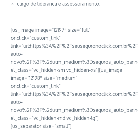
cargo de liderança e assessoramento.
[us_image image=”12197″ size=”full”
onclick=”custom_link”
link=”url:https%3A%2F%2Fseuseguronoclick.com.br%2
auto-
novo%2F%3F%26utm_medium%3Dseguros_auto_banner
el_class=”vc_hidden-sm vc_hidden-xs”][us_image
image=”12198″ size=”medium”
onclick=”custom_link”
link=”url:https%3A%2F%2Fseuseguronoclick.com.br%2
auto-
novo%2F%3F%26utm_medium%3Dseguros_auto_banner
el_class=”vc_hidden-md vc_hidden-lg”]
[us_separator size=”small”]