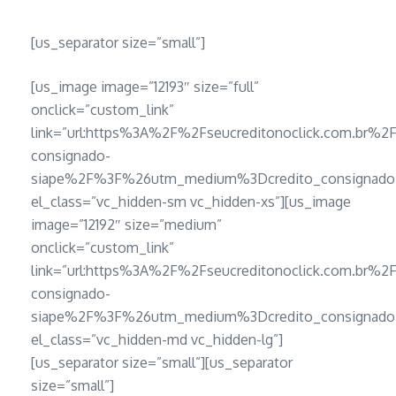
[us_separator size=”small”]
[us_image image=”12193″ size=”full”
onclick=”custom_link”
link=”url:https%3A%2F%2Fseucreditonoclick.com.br%2F
consignado-
siape%2F%3F%26utm_medium%3Dcredito_consignado_
el_class=”vc_hidden-sm vc_hidden-xs”][us_image
image=”12192″ size=”medium”
onclick=”custom_link”
link=”url:https%3A%2F%2Fseucreditonoclick.com.br%2F
consignado-
siape%2F%3F%26utm_medium%3Dcredito_consignado_
el_class=”vc_hidden-md vc_hidden-lg”]
[us_separator size=”small”][us_separator
size=”small”]