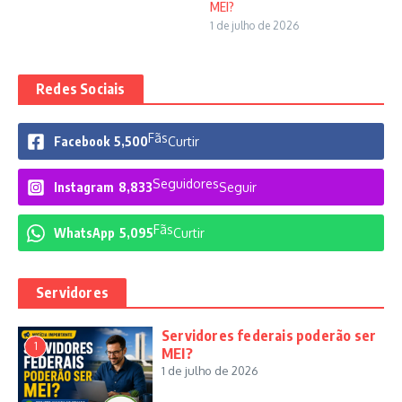
MEI?
1 de julho de 2026
Redes Sociais
Fãs
Facebook
5,500
Curtir
Seguidores
Instagram
8,833
Seguir
Fãs
WhatsApp
5,095
Curtir
Servidores
Servidores federais poderão ser
1
MEI?
1 de julho de 2026