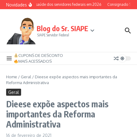
Ir para o conteúdo
Novidades
Auxílio-saúde dos servidores federais em 2026
Consignado SIAPE p
Blog do Sr. SIAPE
SIAPE Servidor Federal
CUPONS DE DESCONTO
MAIS ACESSADOS
Home
/
Geral
/
Dieese expõe aspectos mais importantes da
Reforma Administrativa
Geral
Dieese expõe aspectos mais
importantes da Reforma
Administrativa
16 de fevereiro de 2021